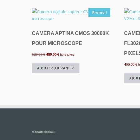
Promo !
CAMERA APTINA CMOS 30000K
CAME
POUR MICROSCOPE
FL302
PIXEL
Le
Le
520.00
€
480.00
€
hors taxes
prix
prix
490.00
€
h
initial
actuel
AJOUTER AU PANIER
était :
est :
AJOU
520.00 €.
480.00 €.
reseaux sociaux