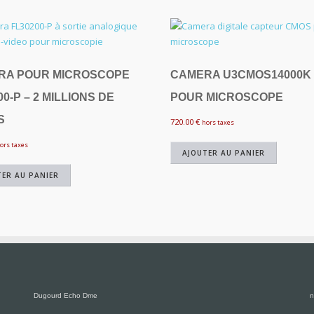
RA POUR MICROSCOPE
CAMERA U3CMOS14000K
00-P – 2 MILLIONS DE
POUR MICROSCOPE
S
720.00
€
hors taxes
ors taxes
AJOUTER AU PANIER
TER AU PANIER
Dugourd Echo Dme
n