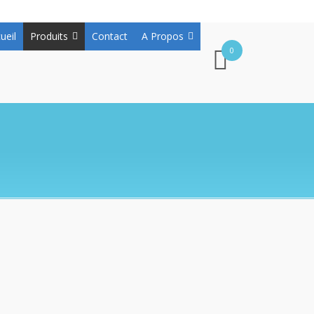
ueil
Produits
Contact
A Propos
0