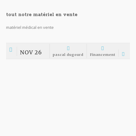
Nouvelles offres d’ appareils d’ échographie
portables
Nouvelles offres d’ appareils d’ échographie portables Une
spécialité sur notre site de vente le plus complet sur cet appareil
de diagnostic indispensable. .Nous intervenons pour les médecins
dans toutes les spécialités. Nos échographes...
NOV 05
pascal dugourd
Financement