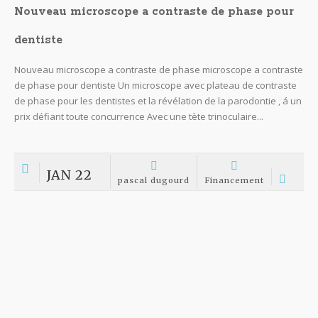
Orthoptie
JAN 14
pascal dugourd
Financement
Nouvel échographe Qsono avec fonction
Doppler couleur
DÉC 30
pascal dugourd
Financement