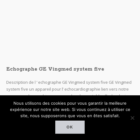
Echographes et urologie
Le format notebook rend l' échographie mobile tres pratique en
raison du fait qu'une batterie assure une totale indépendance, cet
échographe a été vendu la première fois a la clinique des
ursulines a Versailles a deux gynécologues et a été...
JAN 10
pascal dugourd
Imagerie médicale
Nous utilisons des cookies pour vous garantir la meilleure
expérience sur notre site web. Si vous continuez à utiliser ce
site, nous supposerons que vous en êtes satisfait.
OK