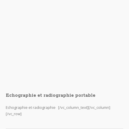
Echographe GE Vingmed system five
Description de l ‘ echographe GE Vingmed system five GE Vingmed
system five un appareil pour l’ echocardiographie lien vers notre
page avec des machines neuves doppler portables Technologie