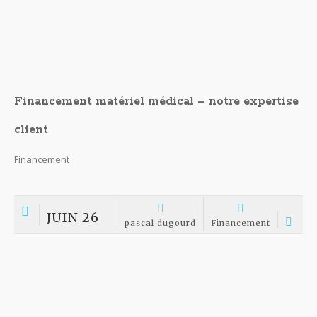
ECHOGRAPHES HITACHI vente en ligne
ECHOGRAPHES HITACHI ECHOGRAPHES HITACHI Distribués suivant
leur disponibilité chez Dugourd echo Dme lien vers une fiche
produit en reconditionné En premier lieu les machines sont très
recherchées en raison de leur cartée d’image. En deuxième...
JAN 10
pascal dugourd
Imagerie médicale