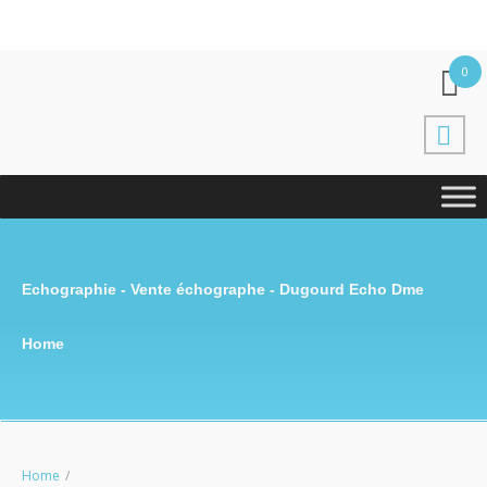
0
Echographie - Vente échographe - Dugourd Echo Dme
Home
Home
/