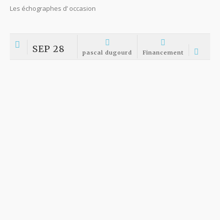
Financement matériel médical – notre expertise
client
Financement
JUIN 26
pascal dugourd
Financement