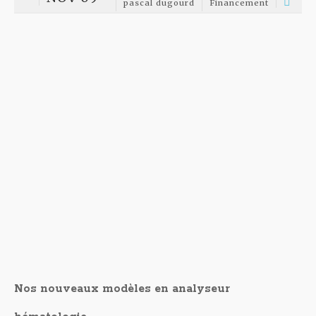
ophtalmologie
Nous vendons du matériel neuf et d'occasion de kératotomie pour
les opticiens livraison rapide et une expertise sur le conseil a l'
achat. l' autorefractometre avec kératotomie Rmk-200 est très
fiable et a un prix défiant toute concurrence
NOV 04
pascal dugourd
Financement