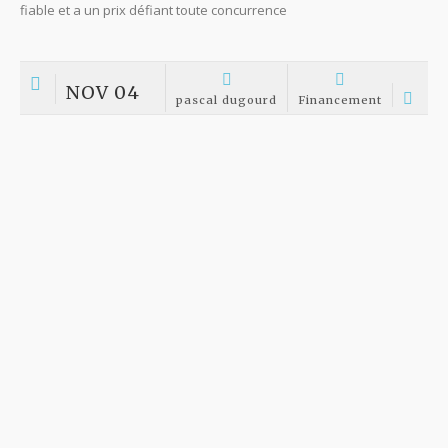
Démonstration vidéo échographes
AOÛT 26