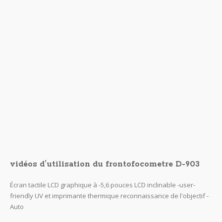
vidéos d’utilisation du frontofocometre D-903
Écran tactile LCD graphique à -5,6 pouces LCD inclinable -user-
friendly UV et imprimante thermique reconnaissance de l'objectif -
Auto
FÉV 12
pascal dugourd
Financement