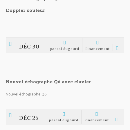
NOV 26
pascal dugourd
Financement
Nouvelle lampe a fente ophtalmologique
lampe a fente ophtalmologique nouveau modele Lampe a fente
ophtalmologique nouveau modèle Un nouveau modèle de lampe a
fente avec toutes les dernières innovation et un grossissement a
cinq niveaux Le spécificités 1. Ampoule OSRAM , avec haute...
NOV 09
pascal dugourd
Financement