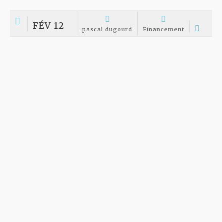
Nouveau microscope a contraste de phase pour
dentiste
Nouveau microscope a contraste de phase microscope a contraste
de phase pour dentiste Un microscope avec plateau de contraste
de phase pour les dentistes et la révélation de la parodontie , á un
prix défiant toute concurrence Avec une tète trinoculaire...
JAN 22
pascal dugourd
Financement
Orthoptie matériel pour cabinets