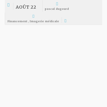
Echographe de Ge electric: lien vers la page constructeur...
MAI 03
pascal dugourd
Financement