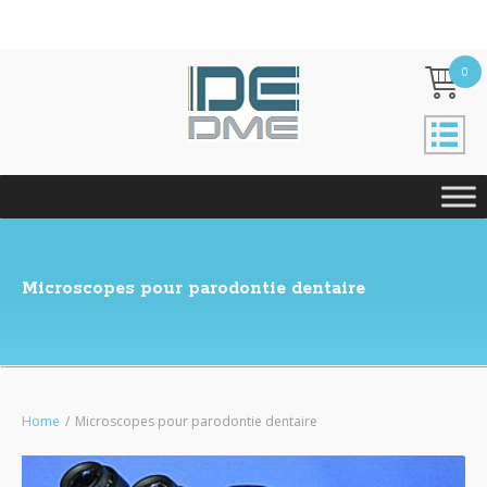
0
Microscopes pour parodontie dentaire
Home
/
Microscopes pour parodontie dentaire