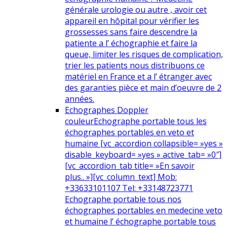
générale urologie ou autre , avoir cet
appareil en hôpital pour vérifier les
grossesses sans faire descendre la
patiente a l’ échographie et faire la
queue, limiter les risques de complication,
trier les patients nous distribuons ce
matériel en France et a l’ étranger avec
des garanties pièce et main d’oeuvre de 2
années.
Echographes Doppler
couleur
Echographe portable tous les
échographes portables en veto et
humaine [vc_accordion collapsible= »yes »
disable_keyboard= »yes » active_tab= »0″]
[vc_accordion_tab title= »En savoir
plus.. »][vc_column_text] Mob:
+33633101107 Tel: +33148723771
Echographe portable tous nos
échographes portables en medecine veto
et humaine l’ échographe portable tous