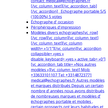
contact: medical@echographes.fr
[/vc_column_text][/vc_accordion_tab]
[/vc_accordion] Echographe portable 5/5
(100.00%) 5 votes
Échographe d' occasion
Périphériques d'impression
Modèles divers echographes
[vc_row]
[/vc_row][vc_column][vc_column_text]
[/vc_column_text][vc_column
width= »1/1″][/vc_column][vc_accordion
collapsible= »yes »
disable_keyboard= »yes » active_tab= »0″]
[vc_accordion_tab title= »Nos autres
modèles »][vc_column_text] Mob:
+33633101107 Tel: +33148723771
medical@echographes.fr Autres modèles
et marques distribués Depuis un certain
nombre d’ années nous avons distribués
de nombreuses marques et modèles d’
échographes portable et mobiles ,
certain prospects ont leurs habitudes et