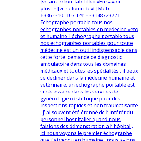
[vc_accordion_tab title= »En savoir
plus.. »][vc_column_text] Mob:
+33633101107 Tel: +33148723771
Echographe portable tous nos
échographes portables en medecine veto
et humaine l’ échographe portable tous
nos echographes portables pour toute
médecine est un outil indispensable dans
cette forte demande de diagnostic
ambulatoire dans tous les domaines
médicaux et toutes les spécialités , il peux
se décliner dans la médecine humaine et
vétérinaire. un échographe portable est
si nécessaire dans les services de
gynécologie obstétrique pour des
inspections rapides et non traumatisante
, j’ ai souvent été étonné de l’ intérêt du
personnel hospitalier quand nous
faisions des démonstration a l’ hôpital ,
ici nous voyons le premier échographe
que j’ ai vendu en humaine , nous avions