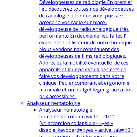
Développeuses de radiologie En premier
lieu découvrez toutes nos développeuses
de radiologie pour que vous puissiez
acceder a vos radio sur place .
développeuse de radio Analogique très
performante En deuxième lieu faites l’
expérience utilisateur de notre boutique.
Nous vendons par conséquent des
développeuses de films radiologiques.
Appréciez la mobilité eventuelle de ces
appareils et leur prix vous permets de
faire vos developpements dans votre
clinique. Peu encombrant et ergonomie
maximale et un budget léger grâce a nos
prix accessibles..
Analyseur hematologie
Analyseur hématologie
humaine
[vc_column width= »1/1″]
[vc_accordion collapsible= »yes »
disable_keyboard= »yes » active_tab= »0″]
[vc_accordion_tab title= »En savoir