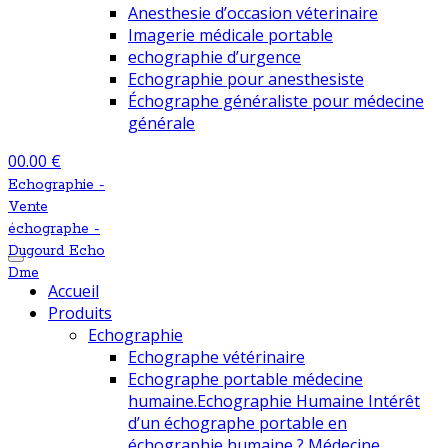
Anesthesie d’occasion véterinaire
Imagerie médicale portable
echographie d’urgence
Echographie pour anesthesiste
Échographe généraliste pour médecine
générale
0
0.00
€
Echographie -
Vente
échographe -
Dugourd Echo
Dme
Accueil
Produits
Echographie
Echographe vétérinaire
Echographe portable médecine
humaine.
Echographie Humaine Intérêt
d’un échographe portable en
échographie humaine ? Médecine