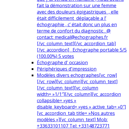
fait la démonstration sur une femme
avec des douleurs épigastriques , elle
était difficilement déplaçable a l’
échographie , c’ était donc un plus en
terme de confort du diagnostic . @
contact: medical@echographes.fr
[/vc_column_text][/vc_accordion_tab]
[/vc_accordion] Echographe portable 5/5
(100.00%) 5 votes
Échographe d' occasion
Périphériques d'impression
Modèles divers echographes
[vc_row]
[/vc_row][vc_column][vc_column_text]
[/vc_column_text][vc_column
width= »1/1″][/vc_column][vc_accordion
collapsible= »yes »
disable_keyboard= »yes » active_tab= »0″]
[vc_accordion_tab title= »Nos autres
modèles »][vc_column_text] Mob:
+33633101107 Tel: +33148723771