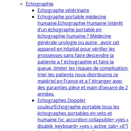
Echographie
Echographe vétérinaire
Echographe portable médecine
humaine.
Echographie Humaine Intérêt
d’un échographe portable en
échographie humaine ? Médecine
générale urologie ou autre , avoir cet
appareil en hôpital pour vérifier les
grossesses sans faire descendre la
patiente a l’ échographie et faire la
queue, limiter les risques de complication,
trier les patients nous distribuons ce
matériel en France et a l’ étranger avec
des garanties pièce et main d’oeuvre de 2
années.
Echographes Doppler
couleur
Echographe portable tous les
échographes portables en veto et
humaine [vc_accordion collapsible= »yes »
disable_keyboard= »yes » active_tab= »0″]