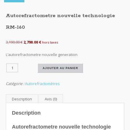
Autorefractometre nouvelle technologie
RM-160
Le
Le
3,190.00
€
2,790.00
€
hors taxes
prix
prix
L’autorefractometre nouvelle generation
initial
actuel
était :
est :
quantité
3,190.00 €.
2,790.00 €.
AJOUTER AU PANIER
de
Autorefractometre
Catégorie :
Autorefractomètres
nouvelle
technologie
RM-
Description
Avis (0)
160
Description
Autorefractometre nouvelle technologie