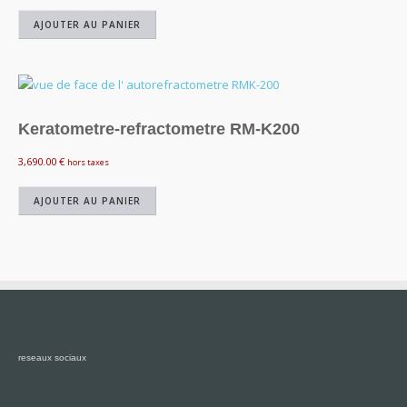
prix
prix
initial
actuel
AJOUTER AU PANIER
était :
est :
3,290.00 €.
2,670.00 €.
Keratometre-refractometre RM-K200
3,690.00
€
hors taxes
AJOUTER AU PANIER
reseaux sociaux