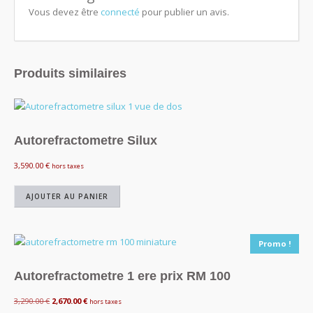
Vous devez être
connecté
pour publier un avis.
Produits similaires
Autorefractometre Silux
3,590.00
€
hors taxes
AJOUTER AU PANIER
Promo !
Autorefractometre 1 ere prix RM 100
Le
Le
3,290.00
€
2,670.00
€
hors taxes