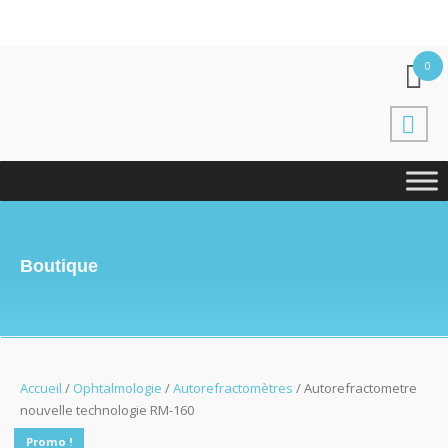
0
Boutique
Accueil
/
Ophtalmologie
/
Autorefractomètres
/ Autorefractometre
nouvelle technologie RM-160
Promo !