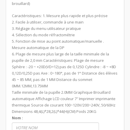
brouillard)
Caractéristiques:
1. Mesure plus rapide et plus précise
2.
Facile à utiliser, commande à une main
3. Réglage du menu utilisateur pratique
4. Sélection du mode réfractométrie
5. Fonction de mise au point automatique/manuelle
.
Mesure automatique de la DP
6. Plage de mesure plus large de la taille minimale de la
pupille de 2,0 mm
Caractéristiques:
Plage de mesure
Sphère : -20 ~ +20D(VD=12) pas de 0,125D
Cylindre : -8 ~ +8D
0,12D/0,25D pas
Axe : 0~180°, pas de 1°
Distance des élèves
45 ~ 85 MM, pas de 1 MM
Distance du sommet
0MM.12MM,13.75MM
Taille minimale de la pupille
2.0MM
Graphique
Brouillard
automatique
Affichage
LCD couleur 7″
Imprimer
imprimante
thermique
Source de courant
100~120V/200~240V, 50/60Hz
Dimensions
48,4(L)*28,2(L)*44(H)(CM)
Poids
20KG
Nom :