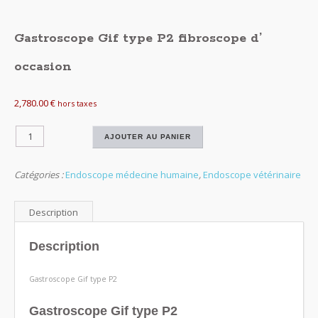
Gastroscope Gif type P2 fibroscope d’
occasion
2,780.00
€
hors taxes
quantité
AJOUTER AU PANIER
de
Gastroscope
Catégories :
Endoscope médecine humaine
,
Endoscope vétérinaire
Gif
type
P2
Description
fibroscope
d'
Description
occasion
Gastroscope Gif type P2
Gastroscope Gif type P2