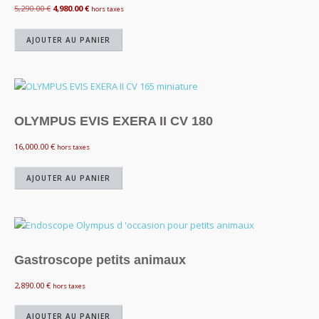
Le
Le
5,290.00
€
4,980.00
€
hors taxes
prix
prix
initial
actuel
AJOUTER AU PANIER
était :
est :
5,290.00 €.
4,980.00 €.
OLYMPUS EVIS EXERA II CV 180
16,000.00
€
hors taxes
AJOUTER AU PANIER
Gastroscope petits animaux
2,890.00
€
hors taxes
AJOUTER AU PANIER