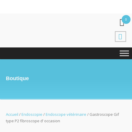
0
Boutique
Accueil
/
Endoscopie
/
Endoscope vétérinaire
/ Gastroscope Gif
type P2 fibroscope d’ occasion