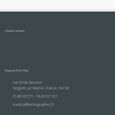
reseaux sociaux
Dugourd Echo Dme
rue Emile Brisson
Nogent sur Marne, France, 94130
0148723771 / 0633101107
medical@echographes.fr