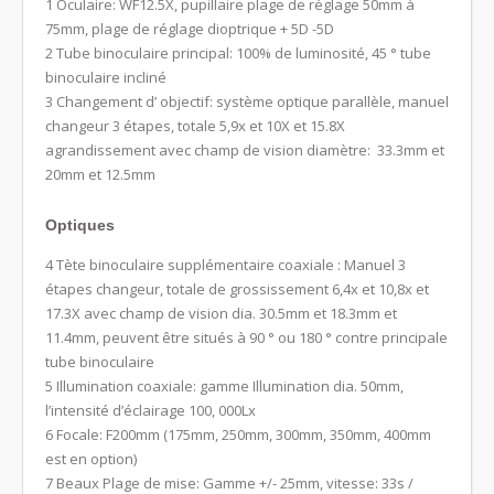
1 Oculaire: WF12.5X, pupillaire plage de réglage 50mm à
75mm, plage de réglage dioptrique + 5D -5D
2 Tube binoculaire principal: 100% de luminosité, 45 ° tube
binoculaire incliné
3 Changement d’ objectif: système optique parallèle, manuel
changeur 3 étapes, totale 5,9x et 10X et 15.8X
agrandissement avec champ de vision diamètre: 33.3mm et
20mm et 12.5mm
Optiques
4 Tète binoculaire supplémentaire coaxiale : Manuel 3
étapes changeur, totale de grossissement 6,4x et 10,8x et
17.3X avec champ de vision dia. 30.5mm et 18.3mm et
11.4mm, peuvent être situés à 90 ° ou 180 ° contre principale
tube binoculaire
5 Illumination coaxiale: gamme Illumination dia. 50mm,
l’intensité d’éclairage 100, 000Lx
6 Focale: F200mm (175mm, 250mm, 300mm, 350mm, 400mm
est en option)
7 Beaux Plage de mise: Gamme +/- 25mm, vitesse: 33s /