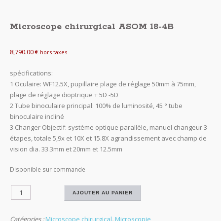
Microscope chirurgical ASOM 18-4B
8,790.00
€
hors taxes
spécifications:
1 Oculaire: WF12.5X, pupillaire plage de réglage 50mm à 75mm,
plage de réglage dioptrique + 5D -5D
2 Tube binoculaire principal: 100% de luminosité, 45 ° tube
binoculaire incliné
3 Changer Objectif: système optique parallèle, manuel changeur 3
étapes, totale 5,9x et 10X et 15.8X agrandissement avec champ de
vision dia. 33.3mm et 20mm et 12.5mm
Disponible sur commande
quantité
AJOUTER AU PANIER
de
Microscope
Catégories :
Microscope chirurgical
,
Microscopie