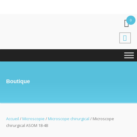
0
Boutique
Accueil
/
Microscopie
/
Microscope chirurgical
/ Microscope
chirurgical ASOM 18-4B