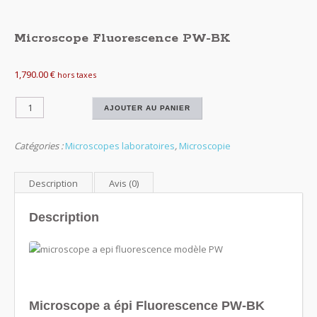
Microscope Fluorescence PW-BK
1,790.00
€
hors taxes
quantité
AJOUTER AU PANIER
de
Microscope
Catégories :
Microscopes laboratoires
,
Microscopie
Fluorescence
PW-
BK
Description
Avis (0)
Description
Microscope a épi Fluorescence PW-BK