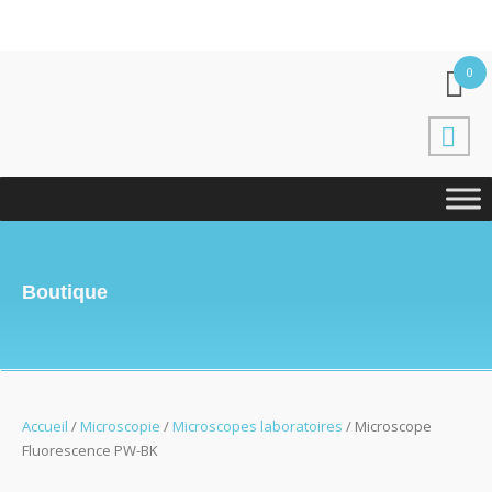
0
Boutique
Accueil
/
Microscopie
/
Microscopes laboratoires
/ Microscope
Fluorescence PW-BK