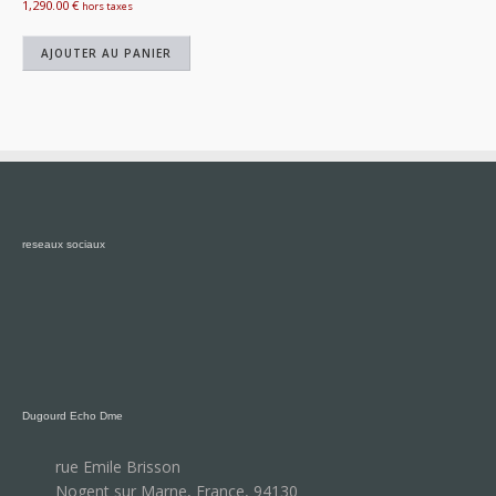
1,290.00
€
hors taxes
AJOUTER AU PANIER
reseaux sociaux
Dugourd Echo Dme
rue Emile Brisson
Nogent sur Marne, France, 94130