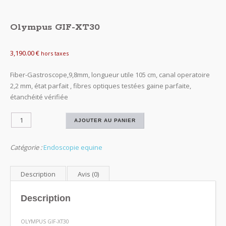
Olympus GIF-XT30
3,190.00
€
hors taxes
Fiber-Gastroscope,9,8mm, longueur utile 105 cm, canal operatoire
2,2 mm, état parfait , fibres optiques testées gaine parfaite,
étanchéité vérifiée
quantité
AJOUTER AU PANIER
de
Olympus
Catégorie :
Endoscopie equine
GIF-
XT30
Description
Avis (0)
Description
OLYMPUS GIF-XT30