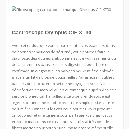
Gastroscope Olympus GIF-XT30
Avec cet endoscope vous pourrez faire vos examens dans
de bonnes conditions de sécurité
, vous pourrez faire le
diagnostic des
douleurs abdominales
,
de vomissements ou
de
saignements dans le tractus
digestif
,
et pour faire ou
confirmer un diagnostic
.
les polypes
peuvent
être enlevés
grâce a un kit de biopsie optionnelle . Par ailleurs n’oubliez
pas de vous procurer un set de nettoyage si vous faite la
désinfection en manuel ou en automatique auprès de votre
service biomedical. Par ailleurs ce type d’ endoscope est
léger et permet une mobilité avec une simple petite source
de lumière. Dans tout les cas vous pourrez vous procurer
un coupleur et une camera pour partager vos diagnostics
en video mais dans ce cas il faudra qu’il y ai très peu de
fibres mortes pour obtenir une image propre même si elle