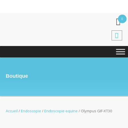
0
Boutique
Accueil
/
Endoscopie
/
Endoscopie equine
/ Olympus GIF-XT30