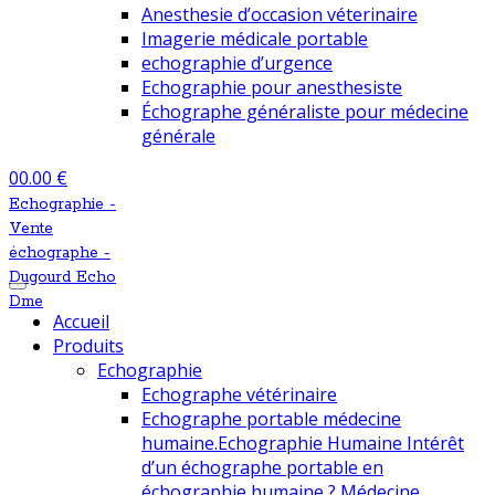
Anesthesie d’occasion véterinaire
Imagerie médicale portable
echographie d’urgence
Echographie pour anesthesiste
Échographe généraliste pour médecine
générale
0
0.00
€
Echographie -
Vente
échographe -
Dugourd Echo
Dme
Accueil
Produits
Echographie
Echographe vétérinaire
Echographe portable médecine
humaine.
Echographie Humaine Intérêt
d’un échographe portable en
échographie humaine ? Médecine