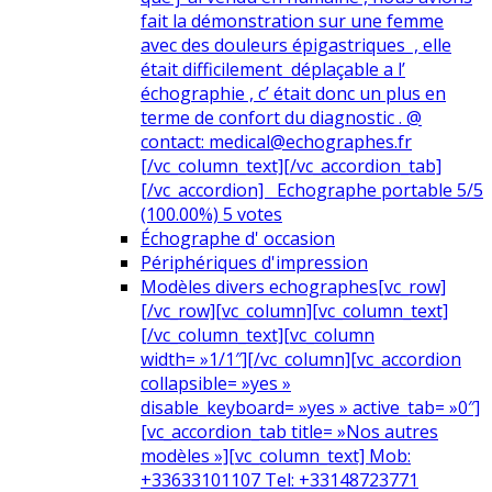
fait la démonstration sur une femme
avec des douleurs épigastriques , elle
était difficilement déplaçable a l’
échographie , c’ était donc un plus en
terme de confort du diagnostic . @
contact: medical@echographes.fr
[/vc_column_text][/vc_accordion_tab]
[/vc_accordion] Echographe portable 5/5
(100.00%) 5 votes
Échographe d' occasion
Périphériques d'impression
Modèles divers echographes
[vc_row]
[/vc_row][vc_column][vc_column_text]
[/vc_column_text][vc_column
width= »1/1″][/vc_column][vc_accordion
collapsible= »yes »
disable_keyboard= »yes » active_tab= »0″]
[vc_accordion_tab title= »Nos autres
modèles »][vc_column_text] Mob:
+33633101107 Tel: +33148723771