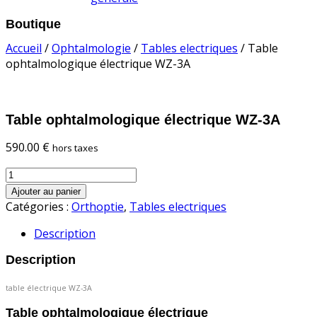
Boutique
Accueil
/
Ophtalmologie
/
Tables electriques
/ Table
ophtalmologique électrique WZ-3A
Table ophtalmologique électrique WZ-3A
590.00
€
hors taxes
quantité
de
Ajouter au panier
Table
Catégories :
Orthoptie
,
Tables electriques
ophtalmologique
Description
électrique
WZ-
Description
3A
table électrique WZ-3A
Table ophtalmologique électrique