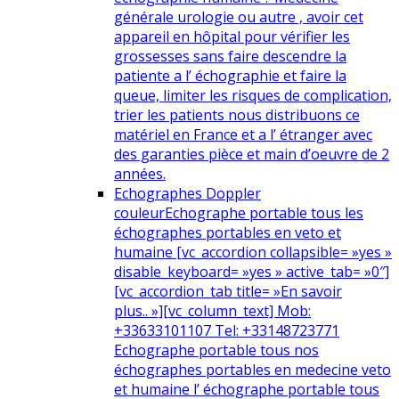
générale urologie ou autre , avoir cet
appareil en hôpital pour vérifier les
grossesses sans faire descendre la
patiente a l’ échographie et faire la
queue, limiter les risques de complication,
trier les patients nous distribuons ce
matériel en France et a l’ étranger avec
des garanties pièce et main d’oeuvre de 2
années.
Echographes Doppler
couleur
Echographe portable tous les
échographes portables en veto et
humaine [vc_accordion collapsible= »yes »
disable_keyboard= »yes » active_tab= »0″]
[vc_accordion_tab title= »En savoir
plus.. »][vc_column_text] Mob:
+33633101107 Tel: +33148723771
Echographe portable tous nos
échographes portables en medecine veto
et humaine l’ échographe portable tous