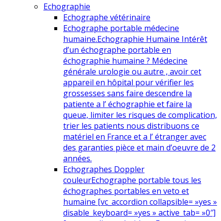
Echographie
Echographe vétérinaire
Echographe portable médecine
humaine.
Echographie Humaine Intérêt
d’un échographe portable en
échographie humaine ? Médecine
générale urologie ou autre , avoir cet
appareil en hôpital pour vérifier les
grossesses sans faire descendre la
patiente a l’ échographie et faire la
queue, limiter les risques de complication,
trier les patients nous distribuons ce
matériel en France et a l’ étranger avec
des garanties pièce et main d’oeuvre de 2
années.
Echographes Doppler
couleur
Echographe portable tous les
échographes portables en veto et
humaine [vc_accordion collapsible= »yes »
disable_keyboard= »yes » active_tab= »0″]