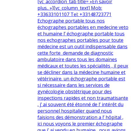
[vc_accordion_tab title= »En savoir
plus.. »][vc_column_text] Mob:
+33633101107 Tel: +33148723771
Echographe portable tous nos
échographes portables en medecine veto
et humaine l’ échographe portable tous
nos echographes portables pour toute
médecine est un outil indispensable dans
cette forte demande de diagnostic
ambulatoire dans tous les domaines
médicaux et toutes les spécialités , il peux
se décliner dans la médecine humaine et
vétérinaire. un échographe portable est
si nécessaire dans les services de
gynécologie obstétrique pour des
inspections rapides et non traumatisante
, j’ ai souvent été étonné de l’ intérêt du
personnel hospitalier quand nous
faisions des démonstration a l’ hôpital ,
ici nous voyons le premier échographe
que j’ ai vendu en humaine , nous avions