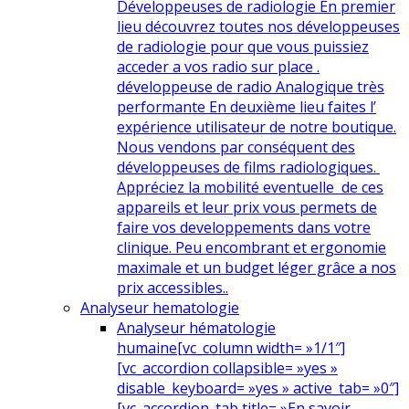
Développeuses de radiologie En premier
lieu découvrez toutes nos développeuses
de radiologie pour que vous puissiez
acceder a vos radio sur place .
développeuse de radio Analogique très
performante En deuxième lieu faites l’
expérience utilisateur de notre boutique.
Nous vendons par conséquent des
développeuses de films radiologiques.
Appréciez la mobilité eventuelle de ces
appareils et leur prix vous permets de
faire vos developpements dans votre
clinique. Peu encombrant et ergonomie
maximale et un budget léger grâce a nos
prix accessibles..
Analyseur hematologie
Analyseur hématologie
humaine
[vc_column width= »1/1″]
[vc_accordion collapsible= »yes »
disable_keyboard= »yes » active_tab= »0″]
[vc_accordion_tab title= »En savoir