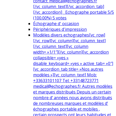
contact: medical@echographes.fr
[/vc_column_text][/vc_accordion_tab]
[/vc_accordion] Echographe portable 5/5
(100.00%) 5 votes
Échographe d' occasion
Périphériques d'impression
Modèles divers echographes
[vc_row]
[/vc_row][vc_column][vc_column_text]
[/vc_column_text][vc_column
width= »1/1″][/vc_column][vc_accordion
collapsible= »yes »
disable_keyboard= »yes » active_tab= »0″]
[vc_accordion_tab title= »Nos autres
modèles »][vc_column_text] Mob:
+33633101107 Tel: +33148723771
medical@echographes.fr Autres modèles
et marques distribués Depuis un certain
nombre d’ années nous avons distribués
de nombreuses marques et modèles d’
échographes portable et mobiles ,
certain prospects ont leurs habitudes et